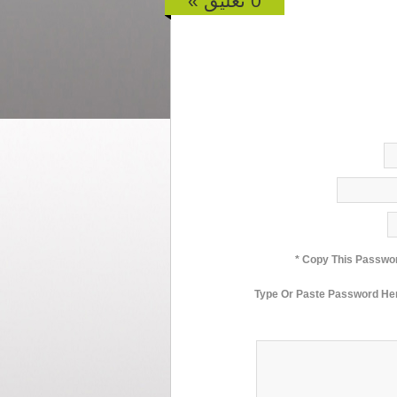
0 تعليق »
* Type Or Paste Password He