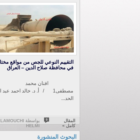
التقييم النوعي للجص من مواقع مختا
في محافظة صلاح الدين – العراق
افنان محمد
مصطفى1 / أ. د. خالد احمد عبد ا
الحد...
المقال
0
بواسطة LAMOUCHI
كامل »
HELMI
البحوث المنشورة