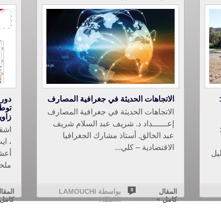
الاتجاهات الحديثة في جغرافية المصارف
دور 
توطي
الاتجاهات الحديثة في جغرافية المصارف
زاوي
إعــــــداد د. شريف عبد السلام شريف
عبد الخالق. أستاذ مشارك الجغرافيا
الاقتصادية – كلي...
مان ** عبد ال[1]جليل
ملخ
المقال
0
بواسطة LAMOUCHI
المقا
كامل »
HELMI
كامل 