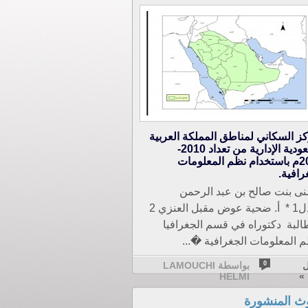
كز السكاني لمناطق المملكة العربية
السعودية الإدارية من تعداد 2010-
2019م باستخدام نظم المعلومات
رافية.
ى بنت صالح بن عبد الرحمن
العدل1 * أ. ضحية عوض مقبل العنزي 2
طالبة دكتوراه في قسم الجغرافيا
 المعلومات الجغرافية �...
ل
0
بواسطة LAMOUCHI
»
HELMI
وث المنشورة