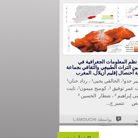
نظم المعلومات الجغرافية في
ن التراث الطبيعي والثقافي بجماعة
ة أحنصال إقليم أزيلال، المغرب
اشقير حدو¹، الخالقي يحيى¹ ، رداد حنان¹
، ايت عمر توفيق ¹، كوميح ميمون¹، نايت
أعشى إبراهيم ² ، شطار الحسين ³
ص تتميز ج...
ل
0
بواسطة LAMOUCHI
»
HELMI