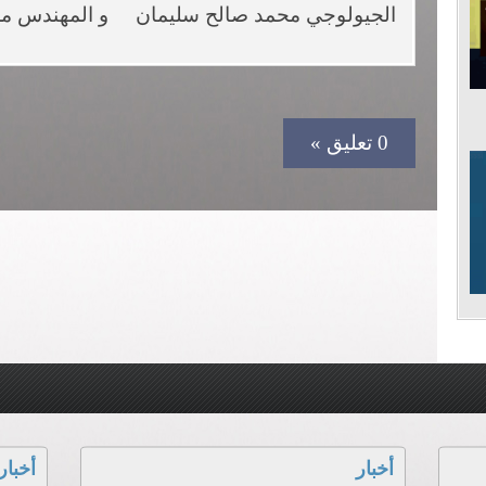
الجيولوجي محمد صالح سليمان و المهندس محم
0 تعليق »
أخبار
أخبار