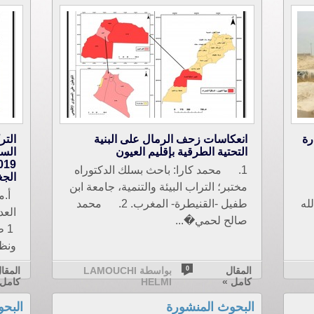
رة
انعكاسات زحف الرمال على البنية
التر
التحتية الطرقية بإقليم العيون
1. محمد كارا: باحث بسلك الدكتوراه
الجغ
مختبر؛ التراب البيئة والتنمية، جامعة ابن
أ.من
لله
طفيل -القنيطرة- المغرب. 2. محمد
صالح لحمي�...
1 
ونظم
المقال
0
بواسطة LAMOUCHI
المقا
كامل »
HELMI
كامل 
البحوث المنشورة
البح