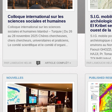
Colloque international sur les
S.I.G. mobi
sciences sociales et humaines
archéologiq
El Kribet s
Colloque international sur les sciences
ouest de la
sociales et humaines Istanbul – Turquie | Du 26
au 28 novembre 2025 Chères chercheuses,
S.I.G. mobile po
chers chercheurs, universitaires et praticiens,
archéologique du
Le comité scientifique et le comité d’organi...
environs au Nor
Faouzi GHOZZI, 
HAJJI, Pr. Tom
TOUIHRI Introd..
PAR LAMOUCHI HELMI
0
ARTICLE COMPLÈT »
PAR LAMOUCHI HEL
NOUVELLES
PUBLISHED RES