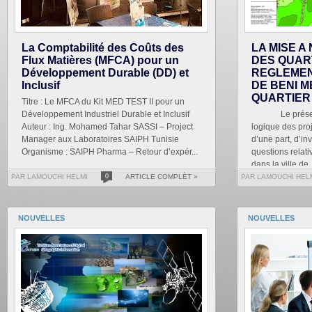
La Comptabilité des Coûts des
LA MISE A
Flux Matières (MFCA) pour un
DES QUAR
Développement Durable (DD) et
REGLEMEN
Inclusif
DE BENI M
QUARTIER
Titre : Le MFCA du Kit MED TEST II pour un
Développement Industriel Durable et Inclusif
Le présent tr
Auteur : Ing. Mohamed Tahar SASSI – Project
logique des proj
Manager aux Laboratoires SAIPH Tunisie
d’une part, d’in
Organisme : SAIPH Pharma – Retour d’expér...
questions relati
dans la ville de .
PAR LAMOUCHI HELMI
0
ARTICLE COMPLÈT »
PAR LAMOUCHI HEL
NOUVELLES
NOUVELLES