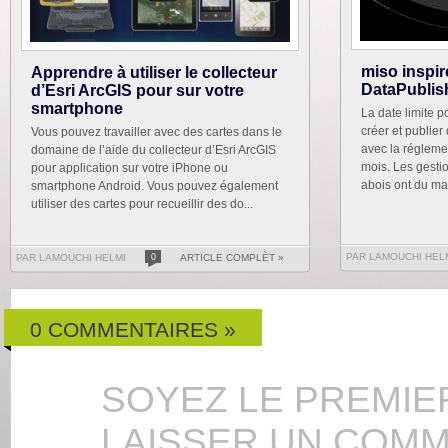
miso inspir
Apprendre à utiliser le collecteur
DataPublis
d’Esri ArcGIS pour sur votre
smartphone
La date limite p
créer et publie
Vous pouvez travailler avec des cartes dans le
avec la régleme
domaine de l’aide du collecteur d’Esri ArcGIS
mois. Les gesti
pour application sur votre iPhone ou
abois ont du mal
smartphone Android. Vous pouvez également
utiliser des cartes pour recueillir des do...
PAR LAMOUCHI HEL
PAR LAMOUCHI HELMI
0
ARTICLE COMPLÈT »
0 COMMENTAIRES »
SOYEZ LE PREMIE
LAISSER UN COMM