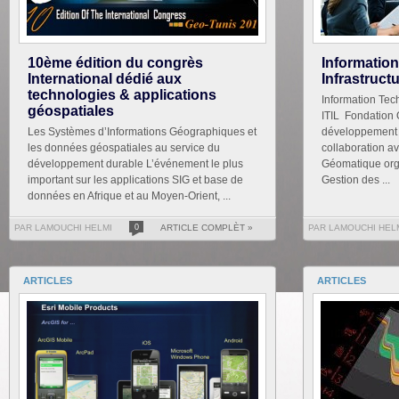
10ème édition du congrès
Informatio
International dédié aux
Infrastruct
technologies & applications
Information Tech
géospatiales
ITIL Fondation 
Les Systèmes d’Informations Géographiques et
développement o
les données géospatiales au service du
collaboration a
développement durable L’événement le plus
Géomatique org
important sur les applications SIG et base de
Gestion des ...
données en Afrique et au Moyen-Orient, ...
PAR LAMOUCHI HELMI
0
ARTICLE COMPLÈT »
PAR LAMOUCHI HEL
ARTICLES
ARTICLES