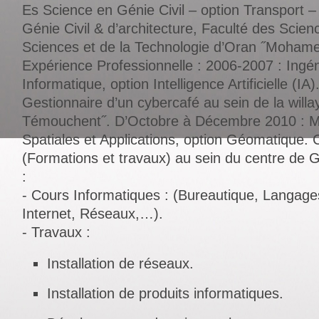
Es Science en Génie Civil – option Transport 
Génie Civil & d’architecture, Faculté des Scien
Sciences et de la Technologie d’Oran ˝Moham
Expérience Professionnelle : 2006-2007 : Ingén
Informatique, option Intelligence Artificielle (IA)
Gestionnaire d’un cybercafé au sein de la willa
Témouchent˝. D’Octobre à Décembre 2010 : M
Spatiales et Applications, option Géomatique.
(Formations et travaux) au sein du centre de G
:
- Cours Informatiques : (Bureautique, Langag
Internet, Réseaux,…).
- Travaux :
Installation de réseaux.
Installation de produits informatiques.