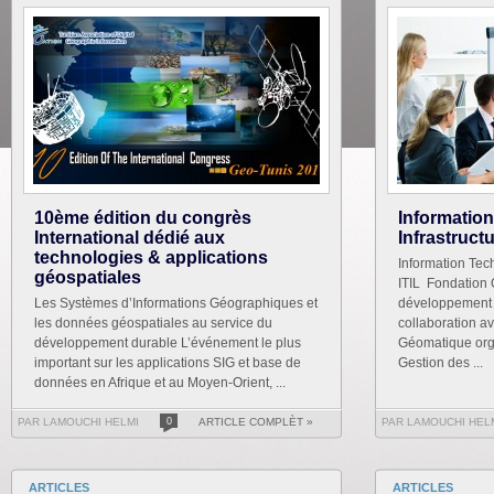
10ème édition du congrès
Informatio
International dédié aux
Infrastruct
technologies & applications
Information Tech
géospatiales
ITIL Fondation 
Les Systèmes d’Informations Géographiques et
développement o
les données géospatiales au service du
collaboration a
développement durable L’événement le plus
Géomatique org
important sur les applications SIG et base de
Gestion des ...
données en Afrique et au Moyen-Orient, ...
PAR LAMOUCHI HELMI
0
ARTICLE COMPLÈT »
PAR LAMOUCHI HEL
ARTICLES
ARTICLES