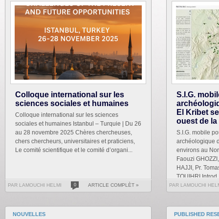
Colloque international sur les
S.I.G. mobi
sciences sociales et humaines
archéologiq
El Kribet s
Colloque international sur les sciences
ouest de la
sociales et humaines Istanbul – Turquie | Du 26
au 28 novembre 2025 Chères chercheuses,
S.I.G. mobile po
chers chercheurs, universitaires et praticiens,
archéologique du
Le comité scientifique et le comité d’organi...
environs au Nor
Faouzi GHOZZI, 
HAJJI, Pr. Tom
TOUIHRI Introd..
PAR LAMOUCHI HELMI
0
ARTICLE COMPLÈT »
PAR LAMOUCHI HEL
NOUVELLES
PUBLISHED RES