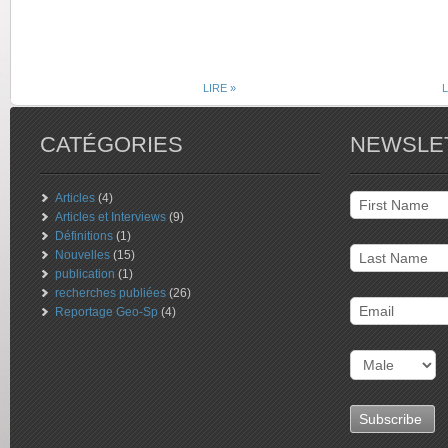
LIRE »
L
CATÉGORIES
NEWSLE
Articles
(4)
Articles et Interviews
(9)
Définitions
(1)
Nouvelles
(15)
publication
(1)
recherches publiées
(26)
Reportage Geo-Sp
(4)