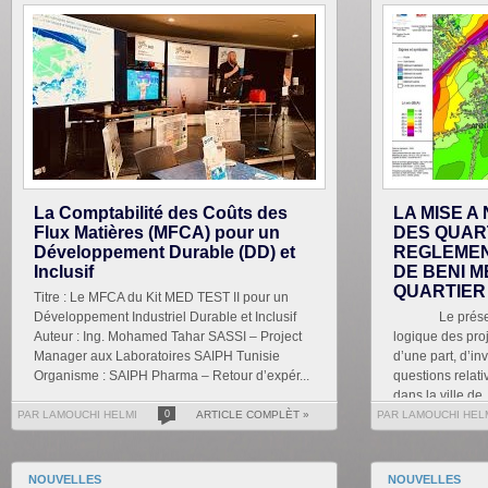
La Comptabilité des Coûts des
LA MISE A
Flux Matières (MFCA) pour un
DES QUAR
Développement Durable (DD) et
REGLEMEN
Inclusif
DE BENI M
QUARTIER
Titre : Le MFCA du Kit MED TEST II pour un
Développement Industriel Durable et Inclusif
Le présent tr
Auteur : Ing. Mohamed Tahar SASSI – Project
logique des proj
Manager aux Laboratoires SAIPH Tunisie
d’une part, d’in
Organisme : SAIPH Pharma – Retour d’expér...
questions relati
dans la ville de .
PAR LAMOUCHI HELMI
0
ARTICLE COMPLÈT »
PAR LAMOUCHI HEL
NOUVELLES
NOUVELLES