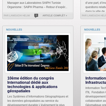
Manager aux Laboratoires SAIPH Tunisie
d’une part, d’in
Organisme : SAIPH Pharma – Retour d’expér...
questions relati
dans la ville de .
PAR LAMOUCHI HELMI
0
ARTICLE COMPLÈT »
PAR LAMOUCHI HEL
NOUVELLES
NOUVELLES
10ème édition du congrès
Informatio
International dédié aux
Infrastruct
technologies & applications
Information Tech
géospatiales
ITIL Fondation 
Les Systèmes d’Informations Géographiques et
développement o
les données géospatiales au service du
collaboration a
développement durable L’événement le plus
Géomatique org