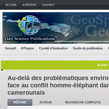
ACCUEIL
A PROPOS
CONTACT
Accueil
A Propos
Comité d’évaluation
Guide de publication
16 juillet
Au-delà des problématiques envir
face au conflit homme-éléphant dan
camerounais
RÉSUMÉ
AUTEUR
RECHERCHE COMPLÈTE