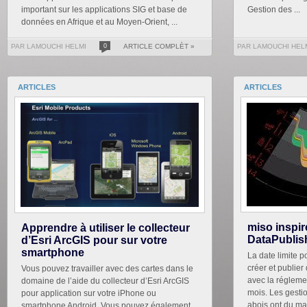
important sur les applications SIG et base de
Gestion des ...
données en Afrique et au Moyen-Orient, ...
PAR LAMOUCHI HELMI
0
ARTICLE COMPLÈT »
PAR LAMOUCHI HEL
ARTICLES
ARTICLES
miso inspir
Apprendre à utiliser le collecteur
DataPublis
d’Esri ArcGIS pour sur votre
smartphone
La date limite p
créer et publie
Vous pouvez travailler avec des cartes dans le
avec la régleme
domaine de l’aide du collecteur d’Esri ArcGIS
mois. Les gesti
pour application sur votre iPhone ou
abois ont du mal
smartphone Android. Vous pouvez également