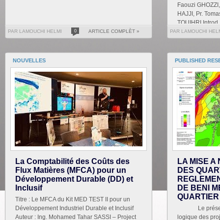
Faouzi GHOZZI, 
HAJJI, Pr. Tom
TOUIHRI Introd..
PAR LAMOUCHI HELMI
0
ARTICLE COMPLÈT »
PAR LAMOUCHI HEL
NOUVELLES
PUBLISHED RES
La Comptabilité des Coûts des
LA MISE A
Flux Matières (MFCA) pour un
DES QUAR
Développement Durable (DD) et
REGLEMEN
Inclusif
DE BENI M
QUARTIER
Titre : Le MFCA du Kit MED TEST II pour un
Développement Industriel Durable et Inclusif
Le présent tr
Auteur : Ing. Mohamed Tahar SASSI – Project
logique des proj