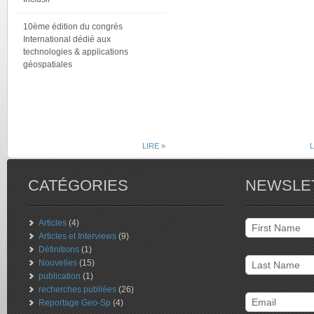
10ème édition du congrès
International dédié aux
technologies & applications
géospatiales
LIRE »
L
CATÉGORIES
NEWSLE
Articles
(4)
Articles et Interviews
(9)
Définitions
(1)
Nouvelles
(15)
publication
(1)
recherches publiées
(26)
Reportage Geo-Sp
(4)