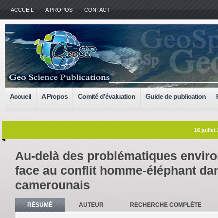
ACCUEIL
A PROPOS
CONTACT
Accueil
A Propos
Comité d’évaluation
Guide de publication
16 juillet
Au-delà des problématiques envir
face au conflit homme-éléphant dan
camerounais
RÉSUMÉ
AUTEUR
RECHERCHE COMPLÈTE