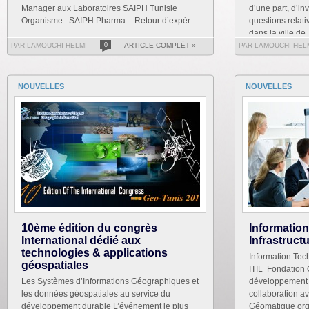
Manager aux Laboratoires SAIPH Tunisie
d’une part, d’in
Organisme : SAIPH Pharma – Retour d’expér...
questions relati
dans la ville de .
PAR LAMOUCHI HELMI
0
ARTICLE COMPLÈT »
PAR LAMOUCHI HEL
NOUVELLES
NOUVELLES
10ème édition du congrès
Informatio
International dédié aux
Infrastruct
technologies & applications
Information Tech
géospatiales
ITIL Fondation 
Les Systèmes d’Informations Géographiques et
développement o
les données géospatiales au service du
collaboration a
développement durable L’événement le plus
Géomatique org