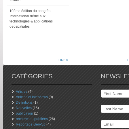
10ème édition du congrès
International dédié aux
technologies & applications
géospatiales
LIRE »
L
CATÉGORIES
NEWSLE
Articles
(4)
Articles et Interviews
(9)
Définitions
(1)
Nouvelles
(15)
publication
(1)
recherches publiées
(26)
Reportage Geo-Sp
(4)