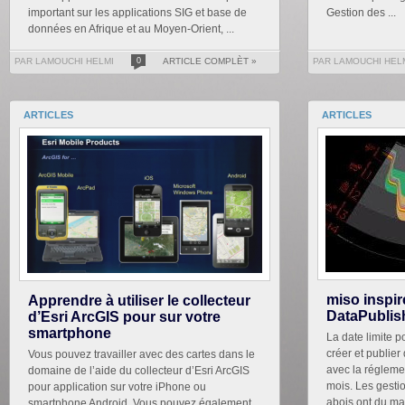
important sur les applications SIG et base de
Gestion des ...
données en Afrique et au Moyen-Orient, ...
PAR LAMOUCHI HELMI
0
ARTICLE COMPLÈT »
PAR LAMOUCHI HEL
ARTICLES
ARTICLES
miso inspir
Apprendre à utiliser le collecteur
DataPublis
d’Esri ArcGIS pour sur votre
smartphone
La date limite p
créer et publie
Vous pouvez travailler avec des cartes dans le
avec la régleme
domaine de l’aide du collecteur d’Esri ArcGIS
mois. Les gesti
pour application sur votre iPhone ou
abois ont du mal
smartphone Android. Vous pouvez également