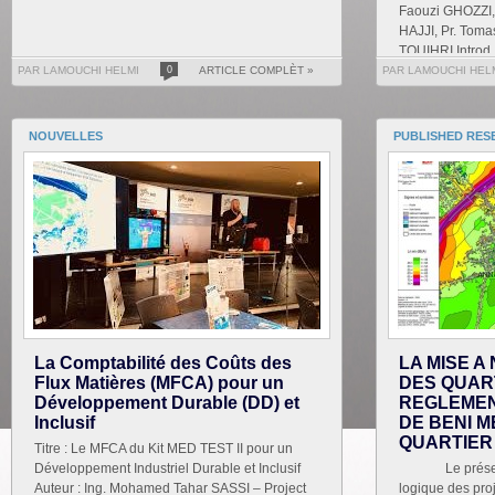
Faouzi GHOZZI, 
HAJJI, Pr. Tom
TOUIHRI Introd..
PAR LAMOUCHI HELMI
0
ARTICLE COMPLÈT »
PAR LAMOUCHI HEL
NOUVELLES
PUBLISHED RES
La Comptabilité des Coûts des
LA MISE A
Flux Matières (MFCA) pour un
DES QUAR
Développement Durable (DD) et
REGLEMEN
Inclusif
DE BENI M
QUARTIER
Titre : Le MFCA du Kit MED TEST II pour un
Développement Industriel Durable et Inclusif
Le présent tr
Auteur : Ing. Mohamed Tahar SASSI – Project
logique des proj